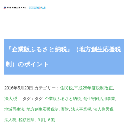
『企業版ふるさと納税』（地方創生応援税
制）のポイント
2016年5月23日
カテゴリー：
住民税
,
平成28年度税制改正
,
法人税
タグ：タグ:
企業版ふるさと納税
,
創生寄附活用事業
,
地域再生法
,
地方創生応援税制
,
寄附
,
法人事業税
,
法人住民税
,
法人税
,
税額控除
,
３割
,
６割