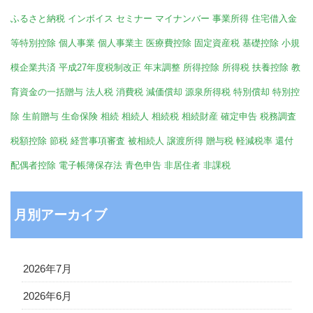
ふるさと納税
インボイス
セミナー
マイナンバー
事業所得
住宅借入金
等特別控除
個人事業
個人事業主
医療費控除
固定資産税
基礎控除
小規
模企業共済
平成27年度税制改正
年末調整
所得控除
所得税
扶養控除
教
育資金の一括贈与
法人税
消費税
減価償却
源泉所得税
特別償却
特別控
除
生前贈与
生命保険
相続
相続人
相続税
相続財産
確定申告
税務調査
税額控除
節税
経営事項審査
被相続人
譲渡所得
贈与税
軽減税率
還付
配偶者控除
電子帳簿保存法
青色申告
非居住者
非課税
月別アーカイブ
2026年7月
2026年6月