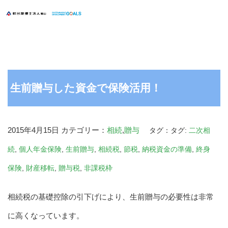
生前贈与した資金で保険活用！
2015年4月15日
カテゴリー：
相続
,
贈与
タグ：タグ:
二次相
続
,
個人年金保険
,
生前贈与
,
相続税
,
節税
,
納税資金の準備
,
終身
保険
,
財産移転
,
贈与税
,
非課税枠
相続税の基礎控除の引下げにより、生前贈与の必要性は非常
に高くなっています。