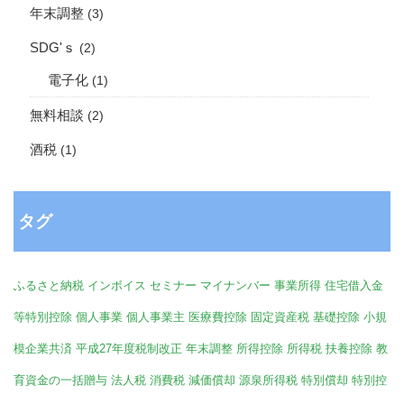
年末調整
(3)
SDG'ｓ
(2)
電子化
(1)
無料相談
(2)
酒税
(1)
タグ
ふるさと納税
インボイス
セミナー
マイナンバー
事業所得
住宅借入金
等特別控除
個人事業
個人事業主
医療費控除
固定資産税
基礎控除
小規
模企業共済
平成27年度税制改正
年末調整
所得控除
所得税
扶養控除
教
育資金の一括贈与
法人税
消費税
減価償却
源泉所得税
特別償却
特別控