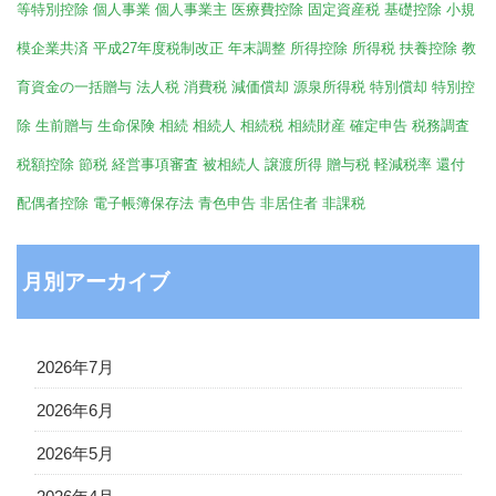
等特別控除
個人事業
個人事業主
医療費控除
固定資産税
基礎控除
小規
模企業共済
平成27年度税制改正
年末調整
所得控除
所得税
扶養控除
教
育資金の一括贈与
法人税
消費税
減価償却
源泉所得税
特別償却
特別控
除
生前贈与
生命保険
相続
相続人
相続税
相続財産
確定申告
税務調査
税額控除
節税
経営事項審査
被相続人
譲渡所得
贈与税
軽減税率
還付
配偶者控除
電子帳簿保存法
青色申告
非居住者
非課税
月別アーカイブ
2026年7月
2026年6月
2026年5月