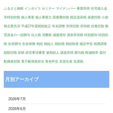
ふるさと納税
インボイス
セミナー
マイナンバー
事業所得
住宅借入金
等特別控除
個人事業
個人事業主
医療費控除
固定資産税
基礎控除
小規
模企業共済
平成27年度税制改正
年末調整
所得控除
所得税
扶養控除
教
育資金の一括贈与
法人税
消費税
減価償却
源泉所得税
特別償却
特別控
除
生前贈与
生命保険
相続
相続人
相続税
相続財産
確定申告
税務調査
税額控除
節税
経営事項審査
被相続人
譲渡所得
贈与税
軽減税率
還付
配偶者控除
電子帳簿保存法
青色申告
非居住者
非課税
月別アーカイブ
2026年7月
2026年6月