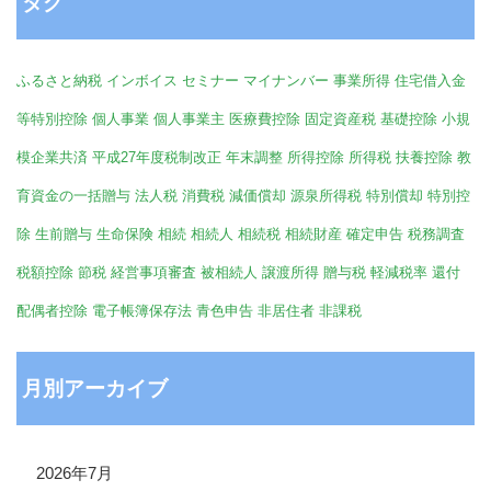
タグ
ふるさと納税
インボイス
セミナー
マイナンバー
事業所得
住宅借入金
等特別控除
個人事業
個人事業主
医療費控除
固定資産税
基礎控除
小規
模企業共済
平成27年度税制改正
年末調整
所得控除
所得税
扶養控除
教
育資金の一括贈与
法人税
消費税
減価償却
源泉所得税
特別償却
特別控
除
生前贈与
生命保険
相続
相続人
相続税
相続財産
確定申告
税務調査
税額控除
節税
経営事項審査
被相続人
譲渡所得
贈与税
軽減税率
還付
配偶者控除
電子帳簿保存法
青色申告
非居住者
非課税
月別アーカイブ
2026年7月