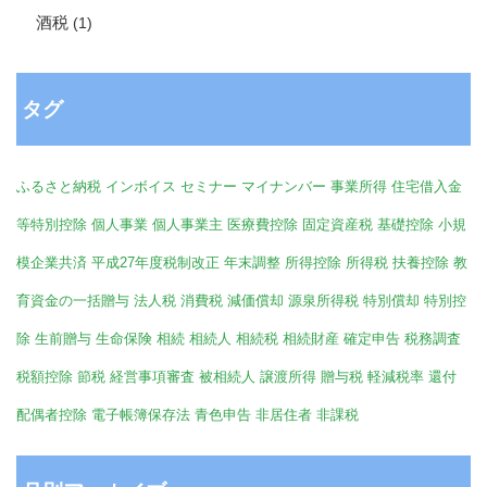
酒税
(1)
タグ
ふるさと納税
インボイス
セミナー
マイナンバー
事業所得
住宅借入金
等特別控除
個人事業
個人事業主
医療費控除
固定資産税
基礎控除
小規
模企業共済
平成27年度税制改正
年末調整
所得控除
所得税
扶養控除
教
育資金の一括贈与
法人税
消費税
減価償却
源泉所得税
特別償却
特別控
除
生前贈与
生命保険
相続
相続人
相続税
相続財産
確定申告
税務調査
税額控除
節税
経営事項審査
被相続人
譲渡所得
贈与税
軽減税率
還付
配偶者控除
電子帳簿保存法
青色申告
非居住者
非課税