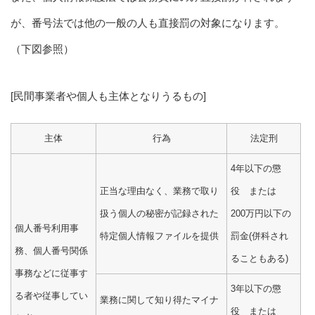
が、番号法では他の一般の人も直接罰の対象になります。
（下図参照）
[民間事業者や個人も主体となりうるもの]
主体
行為
法定刑
4年以下の懲
正当な理由なく、業務で取り
役 または
扱う個人の秘密が記録された
200万円以下の
個人番号利用事
特定個人情報ファイルを提供
罰金(併科され
務、個人番号関係
ることもある)
事務などに従事す
3年以下の懲
る者や従事してい
業務に関して知り得たマイナ
役 または