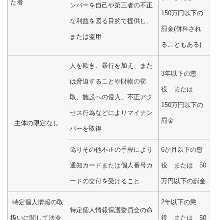
た者
ンバーを自己や第三者の不正
150万円以下の
な利益を図る目的で提供し、
罰金(併科され
または盗用
ることもある)
人を欺き、暴行を加え、また
3年以下の懲
は脅迫することや財物の窃
役 または
取、施設への侵入、不正アク
150万円以下の
セス行為などによりマイナン
罰金
主体の限定なし
バーを取得
偽りその他不正の手段により
6か月以下の懲
通知カードまたは個人番号カ
役 または 50
ードの交付を受けること
万円以下の罰金
特定個人情報の取
2年以下の懲
特定個人情報保護委員会の命
扱いに関して法令
役 または 50