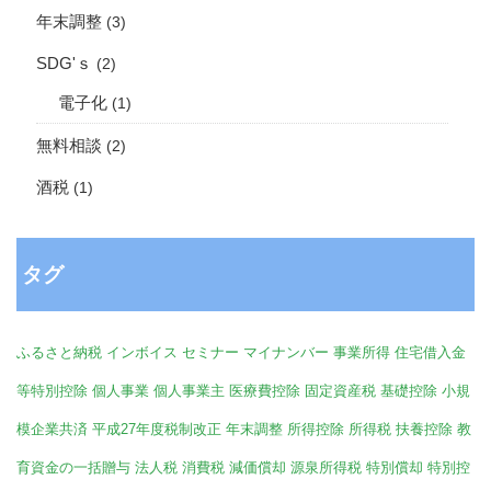
年末調整
(3)
SDG'ｓ
(2)
電子化
(1)
無料相談
(2)
酒税
(1)
タグ
ふるさと納税
インボイス
セミナー
マイナンバー
事業所得
住宅借入金
等特別控除
個人事業
個人事業主
医療費控除
固定資産税
基礎控除
小規
模企業共済
平成27年度税制改正
年末調整
所得控除
所得税
扶養控除
教
育資金の一括贈与
法人税
消費税
減価償却
源泉所得税
特別償却
特別控