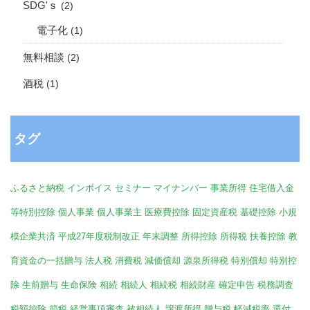
SDG'ｓ
(2)
電子化
(1)
無料相談
(2)
酒税
(1)
タグ
ふるさと納税
インボイス
セミナー
マイナンバー
事業所得
住宅借入金
等特別控除
個人事業
個人事業主
医療費控除
固定資産税
基礎控除
小規
模企業共済
平成27年度税制改正
年末調整
所得控除
所得税
扶養控除
教
育資金の一括贈与
法人税
消費税
減価償却
源泉所得税
特別償却
特別控
除
生前贈与
生命保険
相続
相続人
相続税
相続財産
確定申告
税務調査
税額控除
節税
経営事項審査
被相続人
譲渡所得
贈与税
軽減税率
還付