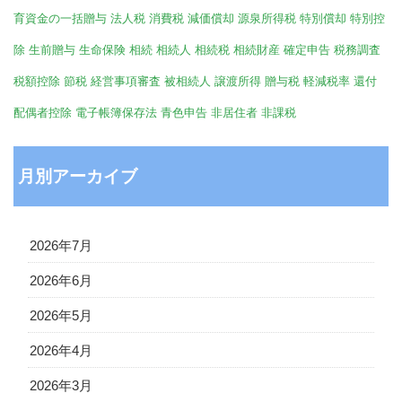
育資金の一括贈与
法人税
消費税
減価償却
源泉所得税
特別償却
特別控
除
生前贈与
生命保険
相続
相続人
相続税
相続財産
確定申告
税務調査
税額控除
節税
経営事項審査
被相続人
譲渡所得
贈与税
軽減税率
還付
配偶者控除
電子帳簿保存法
青色申告
非居住者
非課税
月別アーカイブ
2026年7月
2026年6月
2026年5月
2026年4月
2026年3月