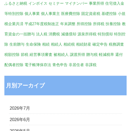
ふるさと納税
インボイス
セミナー
マイナンバー
事業所得
住宅借入金
等特別控除
個人事業
個人事業主
医療費控除
固定資産税
基礎控除
小規
模企業共済
平成27年度税制改正
年末調整
所得控除
所得税
扶養控除
教
育資金の一括贈与
法人税
消費税
減価償却
源泉所得税
特別償却
特別控
除
生前贈与
生命保険
相続
相続人
相続税
相続財産
確定申告
税務調査
税額控除
節税
経営事項審査
被相続人
譲渡所得
贈与税
軽減税率
還付
配偶者控除
電子帳簿保存法
青色申告
非居住者
非課税
月別アーカイブ
2026年7月
2026年6月
2026年5月