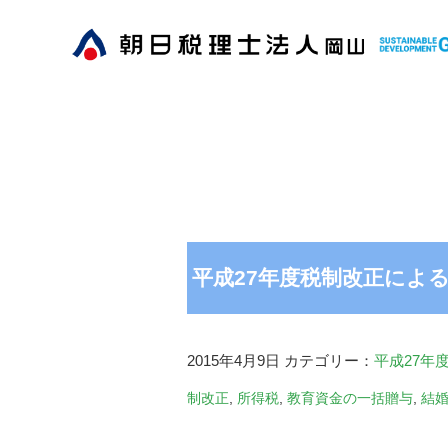
平成27年度税制改正によ
2015年4月9日
カテゴリー：
平成27年
制改正
,
所得税
,
教育資金の一括贈与
,
結