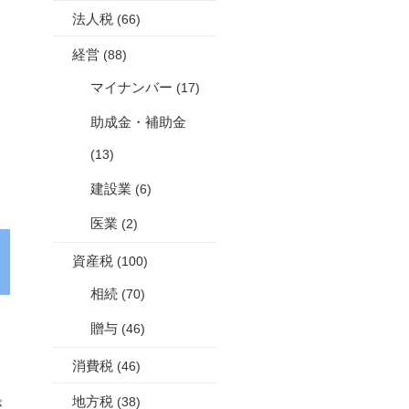
法人税
(66)
経営
(88)
マイナンバー
(17)
助成金・補助金
(13)
建設業
(6)
医業
(2)
資産税
(100)
相続
(70)
贈与
(46)
消費税
(46)
地方税
(38)
が