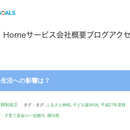
Home
サービス
会社概要
ブログ
アク
る生活への影響は？
度税制改正
タグ：タグ:
ふるさと納税
,
子ども版NISA
,
平成27年度税
婚・子育て資金の一括贈与
,
贈与税