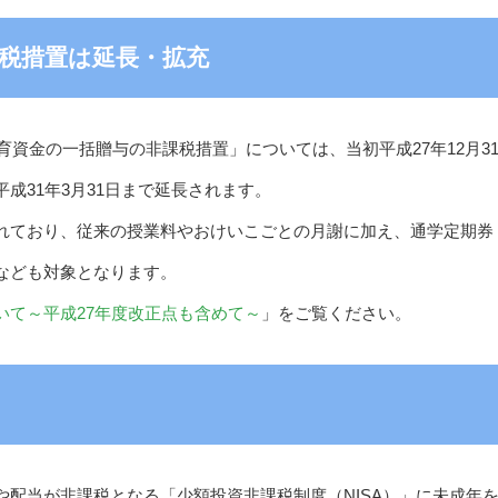
税措置は延長・拡充
育資金の一括贈与の非課税措置」については、当初平成27年12月3
成31年3月31日まで延長されます。
れており、従来の授業料やおけいこごとの月謝に加え、通学定期券
なども対象となります。
いて～平成27年度改正点も含めて～
」をご覧ください。
配当が非課税となる「少額投資非課税制度（NISA）」に未成年