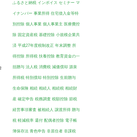
ふるさと納税
インボイス
セミナー
マ
イナンバー
事業所得
住宅借入金等特
別控除
個人事業
個人事業主
医療費控
除
固定資産税
基礎控除
小規模企業共
済
平成27年度税制改正
年末調整
所
得控除
所得税
扶養控除
教育資金の一
括贈与
法人税
消費税
減価償却
源泉
合
所得税
特別償却
特別控除
生前贈与
生命保険
相続
相続人
相続税
相続財
産
確定申告
税務調査
税額控除
節税
経営事項審査
被相続人
譲渡所得
贈与
税
軽減税率
還付
配偶者控除
電子帳
簿保存法
青色申告
非居住者
非課税