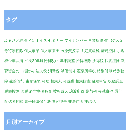
タグ
ふるさと納税
インボイス
セミナー
マイナンバー
事業所得
住宅借入金
等特別控除
個人事業
個人事業主
医療費控除
固定資産税
基礎控除
小規
模企業共済
平成27年度税制改正
年末調整
所得控除
所得税
扶養控除
教
育資金の一括贈与
法人税
消費税
減価償却
源泉所得税
特別償却
特別控
除
生前贈与
生命保険
相続
相続人
相続税
相続財産
確定申告
税務調査
税額控除
節税
経営事項審査
被相続人
譲渡所得
贈与税
軽減税率
還付
配偶者控除
電子帳簿保存法
青色申告
非居住者
非課税
月別アーカイブ