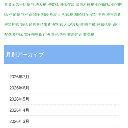
育資金の一括贈与
法人税
消費税
減価償却
源泉所得税
特別償却
特別控
除
生前贈与
生命保険
相続
相続人
相続税
相続財産
確定申告
税務調査
税額控除
節税
経営事項審査
被相続人
譲渡所得
贈与税
軽減税率
還付
配偶者控除
電子帳簿保存法
青色申告
非居住者
非課税
月別アーカイブ
2026年7月
2026年6月
2026年5月
2026年4月
2026年3月