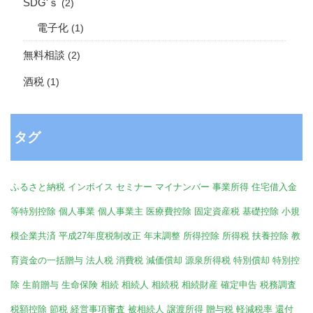
SDG'ｓ
(2)
電子化
(1)
無料相談
(2)
酒税
(1)
タグ
ふるさと納税
インボイス
セミナー
マイナンバー
事業所得
住宅借入金
等特別控除
個人事業
個人事業主
医療費控除
固定資産税
基礎控除
小規
模企業共済
平成27年度税制改正
年末調整
所得控除
所得税
扶養控除
教
育資金の一括贈与
法人税
消費税
減価償却
源泉所得税
特別償却
特別控
除
生前贈与
生命保険
相続
相続人
相続税
相続財産
確定申告
税務調査
税額控除
節税
経営事項審査
被相続人
譲渡所得
贈与税
軽減税率
還付