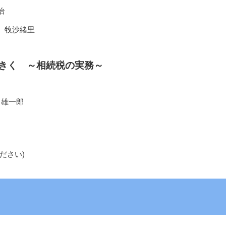
治
 牧沙緒里
にきく ～相続税の実務～
中雄一郎
ださい)