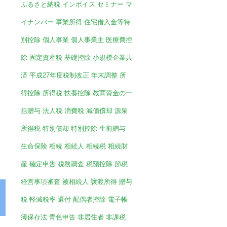
ふるさと納税
インボイス
セミナー
マ
イナンバー
事業所得
住宅借入金等特
別控除
個人事業
個人事業主
医療費控
除
固定資産税
基礎控除
小規模企業共
済
平成27年度税制改正
年末調整
所
得控除
所得税
扶養控除
教育資金の一
括贈与
法人税
消費税
減価償却
源泉
所得税
特別償却
特別控除
生前贈与
生命保険
相続
相続人
相続税
相続財
産
確定申告
税務調査
税額控除
節税
経営事項審査
被相続人
譲渡所得
贈与
税
軽減税率
還付
配偶者控除
電子帳
簿保存法
青色申告
非居住者
非課税