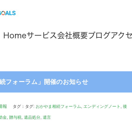
Home
サービス
会社概要
ブログ
アク
ま相続フォーラム」開催のお知らせ
情報
タグ：タグ:
おかやま相続フォーラム
,
エンディングノート
,
後
助金
,
贈与税
,
遺品処分
,
遺言