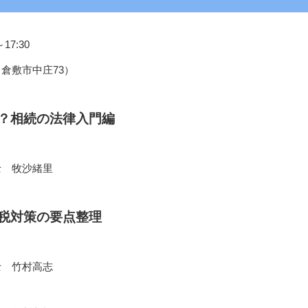
17:30
倉敷市中庄73）
い？相続の法律入門編
士 牧沙緒里
節税対策の要点整理
士 竹村高志