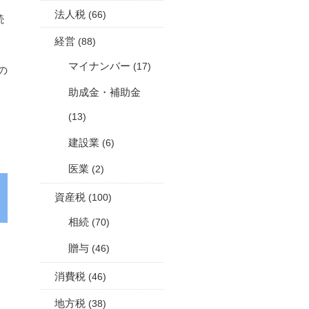
法人税
(66)
続
経営
(88)
マイナンバー
(17)
の
助成金・補助金
(13)
建設業
(6)
医業
(2)
資産税
(100)
相続
(70)
贈与
(46)
消費税
(46)
地方税
(38)