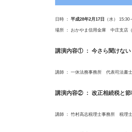
日時 ：
平成28年2月17日
（水） 15:30～
場所 ： おかやま信用金庫 中庄支店（
講演内容① ： 今さら聞けな
講師 ： 一休法務事務所 代表司法書
講演内容② ： 改正相続税と
講師 ： 竹村高志税理士事務所 税理