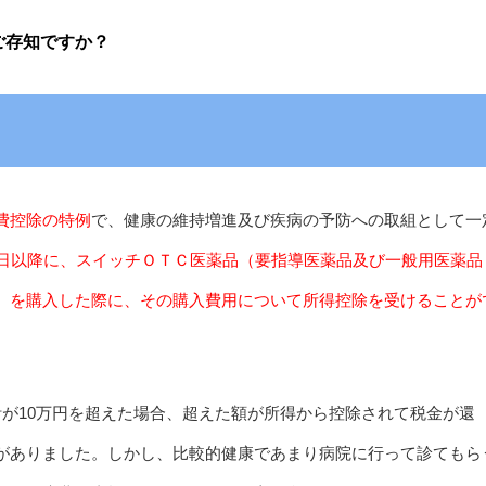
ご存知ですか？
費控除の特例
で、健康の維持増進及び疾病の予防への取組として一
１日以降に、スイッチＯＴＣ医薬品（要指導医薬品及び一般用医薬品
）を購入した際に、その購入費用について所得控除を受けることが
計が10万円を超えた場合、超えた額が所得から控除されて税金が還
がありました。しかし、比較的健康であまり病院に行って診てもら