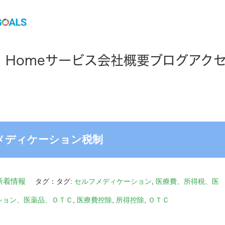
Home
サービス
会社概要
ブログ
アク
フメディケーション税制
新着情報
タグ：タグ:
セルフメディケーション
,
医療費、所得税、医
ション、医薬品、ＯＴＣ
,
医療費控除
,
所得控除
,
ＯＴＣ