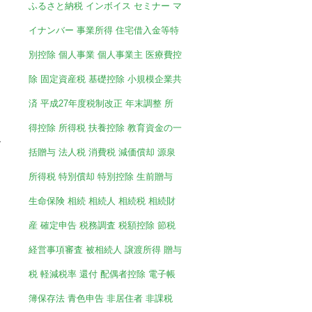
ふるさと納税
インボイス
セミナー
マ
イナンバー
事業所得
住宅借入金等特
別控除
個人事業
個人事業主
医療費控
除
固定資産税
基礎控除
小規模企業共
済
平成27年度税制改正
年末調整
所
得控除
所得税
扶養控除
教育資金の一
»
括贈与
法人税
消費税
減価償却
源泉
所得税
特別償却
特別控除
生前贈与
生命保険
相続
相続人
相続税
相続財
産
確定申告
税務調査
税額控除
節税
経営事項審査
被相続人
譲渡所得
贈与
税
軽減税率
還付
配偶者控除
電子帳
簿保存法
青色申告
非居住者
非課税