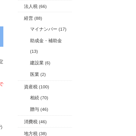
法人税
(66)
経営
(88)
マイナンバー
(17)
助成金・補助金
(13)
定
建設業
(6)
医業
(2)
で
資産税
(100)
相続
(70)
贈与
(46)
消費税
(46)
う
地方税
(38)