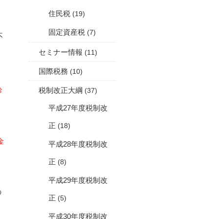
住民税
(19)
固定資産税
(7)
不
セミナー情報
(11)
国際税務
(10)
診
税制改正大綱
(37)
平成27年度税制改
正
(18)
金
平成28年度税制改
正
(8)
平成29年度税制改
の
正
(5)
平成30年度税制改