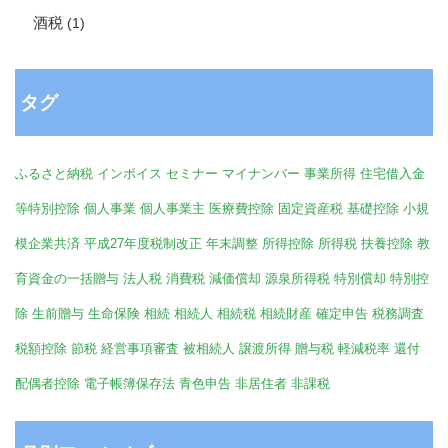
酒税
(1)
タグ
ふるさと納税
インボイス
セミナー
マイナンバー
事業所得
住宅借入金
等特別控除
個人事業
個人事業主
医療費控除
固定資産税
基礎控除
小規
模企業共済
平成27年度税制改正
年末調整
所得控除
所得税
扶養控除
教
育資金の一括贈与
法人税
消費税
減価償却
源泉所得税
特別償却
特別控
除
生前贈与
生命保険
相続
相続人
相続税
相続財産
確定申告
税務調査
税額控除
節税
経営事項審査
被相続人
譲渡所得
贈与税
軽減税率
還付
配偶者控除
電子帳簿保存法
青色申告
非居住者
非課税