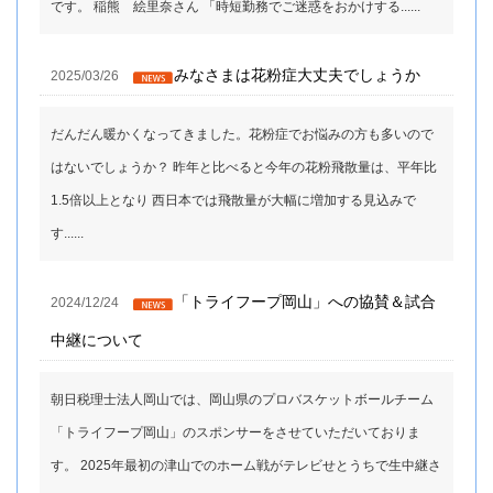
です。 稲熊 絵里奈さん 「時短勤務でご迷惑をおかけする......
みなさまは花粉症大丈夫でしょうか
2025/03/26
だんだん暖かくなってきました。花粉症でお悩みの方も多いので
はないでしょうか？ 昨年と比べると今年の花粉飛散量は、平年比
1.5倍以上となり 西日本では飛散量が大幅に増加する見込みで
す......
「トライフープ岡山」への協賛＆試合
2024/12/24
中継について
朝日税理士法人岡山では、岡山県のプロバスケットボールチーム
「トライフープ岡山」のスポンサーをさせていただいておりま
す。 2025年最初の津山でのホーム戦がテレビせとうちで生中継さ