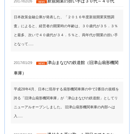
新規開業の担い手は３０代～４０代
2017/02/26
日本政策金融公庫が発表した、「２０１６年度新規開業実態調
査」によると、経営者の開業時の年齢は、３０歳代が３５．３％
と最多、次いで４０歳代が３４．５％と、両年代が開業の担い手
となって......
津山まなびの鉄道館（旧津山扇形機関
2017/01/29
車庫）
平成28年4月、日本に現存する扇形機関車庫の中で2番目の規模を
誇る「旧津山扇形機関車庫」が「津山まなびの鉄道館」としてリ
ニューアルオープンしました。 旧津山扇形機関車庫の内部へは
入......