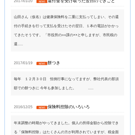
還付金を受け取った翌日のできごと
2017/01/20
山田さん（仮名）は健康保険料を二重に支払ってしまい、その還
付の手続きを行って支払を受けたその翌日、１本の電話がかかっ
てきたそうです。 「市役所の○○課の××と申しますが、市民税の
還......
餅つき
2017/01/19
毎年 １２月３０日 恒例行事になってますが、弊社代表の那須
邸での餅つきに 今年も参加しました。 ......
保険料控除のいろいろ
2016/12/25
年末調整の時期がやってきました。個人の所得金額から控除でき
る「保険料控除」はたくさんの方が利用されていますが、税金面