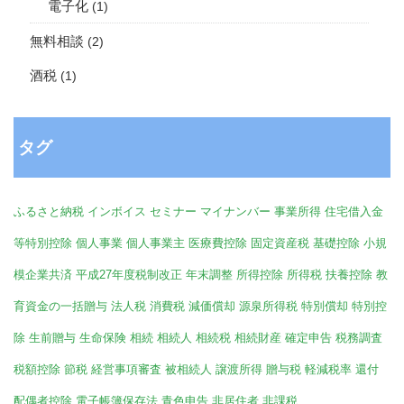
電子化
(1)
無料相談
(2)
酒税
(1)
タグ
ふるさと納税
インボイス
セミナー
マイナンバー
事業所得
住宅借入金
等特別控除
個人事業
個人事業主
医療費控除
固定資産税
基礎控除
小規
模企業共済
平成27年度税制改正
年末調整
所得控除
所得税
扶養控除
教
育資金の一括贈与
法人税
消費税
減価償却
源泉所得税
特別償却
特別控
除
生前贈与
生命保険
相続
相続人
相続税
相続財産
確定申告
税務調査
税額控除
節税
経営事項審査
被相続人
譲渡所得
贈与税
軽減税率
還付
配偶者控除
電子帳簿保存法
青色申告
非居住者
非課税