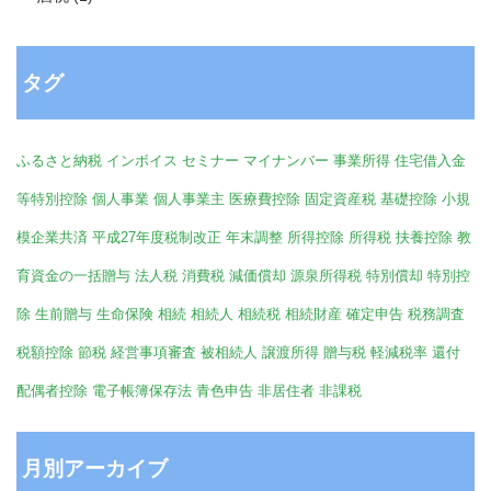
タグ
ふるさと納税
インボイス
セミナー
マイナンバー
事業所得
住宅借入金
等特別控除
個人事業
個人事業主
医療費控除
固定資産税
基礎控除
小規
模企業共済
平成27年度税制改正
年末調整
所得控除
所得税
扶養控除
教
育資金の一括贈与
法人税
消費税
減価償却
源泉所得税
特別償却
特別控
除
生前贈与
生命保険
相続
相続人
相続税
相続財産
確定申告
税務調査
税額控除
節税
経営事項審査
被相続人
譲渡所得
贈与税
軽減税率
還付
配偶者控除
電子帳簿保存法
青色申告
非居住者
非課税
月別アーカイブ