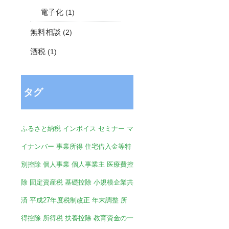
電子化
(1)
無料相談
(2)
酒税
(1)
タグ
ふるさと納税
インボイス
セミナー
マ
イナンバー
事業所得
住宅借入金等特
別控除
個人事業
個人事業主
医療費控
除
固定資産税
基礎控除
小規模企業共
済
平成27年度税制改正
年末調整
所
得控除
所得税
扶養控除
教育資金の一