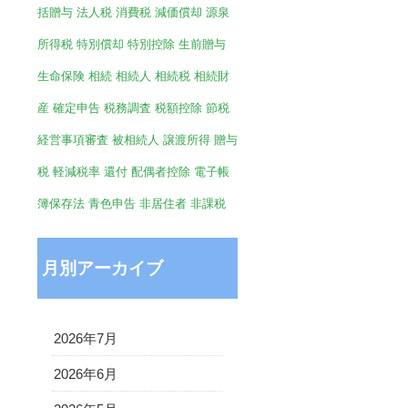
括贈与
法人税
消費税
減価償却
源泉
所得税
特別償却
特別控除
生前贈与
生命保険
相続
相続人
相続税
相続財
産
確定申告
税務調査
税額控除
節税
経営事項審査
被相続人
譲渡所得
贈与
税
軽減税率
還付
配偶者控除
電子帳
簿保存法
青色申告
非居住者
非課税
月別アーカイブ
2026年7月
2026年6月