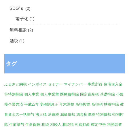
SDG'ｓ
(2)
電子化
(1)
無料相談
(2)
酒税
(1)
タグ
ふるさと納税
インボイス
セミナー
マイナンバー
事業所得
住宅借入金
等特別控除
個人事業
個人事業主
医療費控除
固定資産税
基礎控除
小規
模企業共済
平成27年度税制改正
年末調整
所得控除
所得税
扶養控除
教
育資金の一括贈与
法人税
消費税
減価償却
源泉所得税
特別償却
特別控
除
生前贈与
生命保険
相続
相続人
相続税
相続財産
確定申告
税務調査