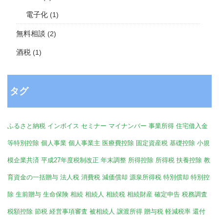
電子化
(1)
無料相談
(2)
酒税
(1)
タグ
ふるさと納税
インボイス
セミナー
マイナンバー
事業所得
住宅借入金
等特別控除
個人事業
個人事業主
医療費控除
固定資産税
基礎控除
小規
模企業共済
平成27年度税制改正
年末調整
所得控除
所得税
扶養控除
教
育資金の一括贈与
法人税
消費税
減価償却
源泉所得税
特別償却
特別控
除
生前贈与
生命保険
相続
相続人
相続税
相続財産
確定申告
税務調査
税額控除
節税
経営事項審査
被相続人
譲渡所得
贈与税
軽減税率
還付