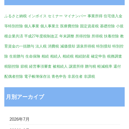
ふるさと納税
インボイス
セミナー
マイナンバー
事業所得
住宅借入金
等特別控除
個人事業
個人事業主
医療費控除
固定資産税
基礎控除
小規
模企業共済
平成27年度税制改正
年末調整
所得控除
所得税
扶養控除
教
育資金の一括贈与
法人税
消費税
減価償却
源泉所得税
特別償却
特別控
除
生前贈与
生命保険
相続
相続人
相続税
相続財産
確定申告
税務調査
税額控除
節税
経営事項審査
被相続人
譲渡所得
贈与税
軽減税率
還付
配偶者控除
電子帳簿保存法
青色申告
非居住者
非課税
月別アーカイブ
2026年7月