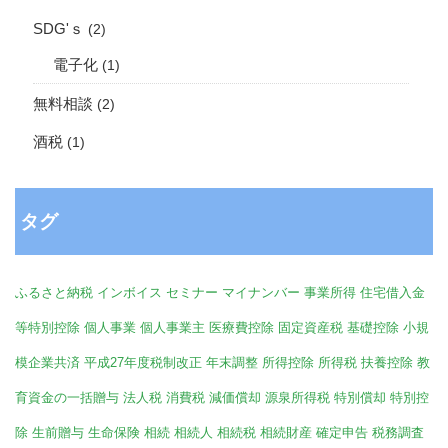
SDG'ｓ
(2)
電子化
(1)
無料相談
(2)
酒税
(1)
タグ
ふるさと納税
インボイス
セミナー
マイナンバー
事業所得
住宅借入金
等特別控除
個人事業
個人事業主
医療費控除
固定資産税
基礎控除
小規
模企業共済
平成27年度税制改正
年末調整
所得控除
所得税
扶養控除
教
育資金の一括贈与
法人税
消費税
減価償却
源泉所得税
特別償却
特別控
除
生前贈与
生命保険
相続
相続人
相続税
相続財産
確定申告
税務調査