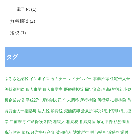
電子化
(1)
無料相談
(2)
酒税
(1)
タグ
ふるさと納税
インボイス
セミナー
マイナンバー
事業所得
住宅借入金
等特別控除
個人事業
個人事業主
医療費控除
固定資産税
基礎控除
小規
模企業共済
平成27年度税制改正
年末調整
所得控除
所得税
扶養控除
教
育資金の一括贈与
法人税
消費税
減価償却
源泉所得税
特別償却
特別控
除
生前贈与
生命保険
相続
相続人
相続税
相続財産
確定申告
税務調査
税額控除
節税
経営事項審査
被相続人
譲渡所得
贈与税
軽減税率
還付