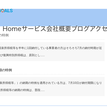
Home
サービス
会社概要
ブログ
アク
の特例
源泉所得税等を半年に1回納付している事業者の方はそろそろ7月の納付時期が近
興特別所得税は、原則とし......
期の特例
泉所得税等」）の納期の特例を適用されている方は、7月10日が納付期限になり
税等の納期の特例は、普段......