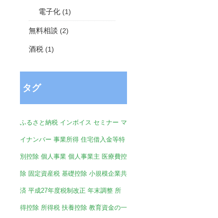
電子化
(1)
無料相談
(2)
酒税
(1)
タグ
ふるさと納税
インボイス
セミナー
マ
イナンバー
事業所得
住宅借入金等特
別控除
個人事業
個人事業主
医療費控
除
固定資産税
基礎控除
小規模企業共
済
平成27年度税制改正
年末調整
所
得控除
所得税
扶養控除
教育資金の一