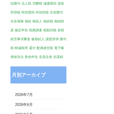
括贈与
法人税
消費税
減価償却
源泉
所得税
特別償却
特別控除
生前贈与
生命保険
相続
相続人
相続税
相続財
産
確定申告
税務調査
税額控除
節税
経営事項審査
被相続人
譲渡所得
贈与
税
軽減税率
還付
配偶者控除
電子帳
簿保存法
青色申告
非居住者
非課税
月別アーカイブ
2026年7月
2026年6月