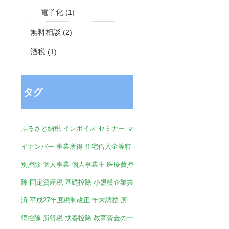
電子化
(1)
無料相談
(2)
酒税
(1)
タグ
ふるさと納税
インボイス
セミナー
マ
イナンバー
事業所得
住宅借入金等特
別控除
個人事業
個人事業主
医療費控
除
固定資産税
基礎控除
小規模企業共
済
平成27年度税制改正
年末調整
所
得控除
所得税
扶養控除
教育資金の一