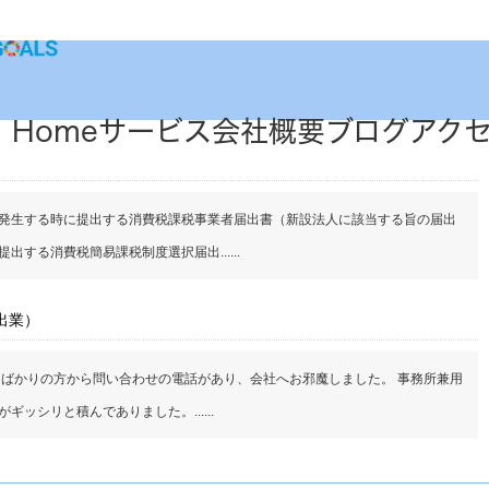
Home
サービス
会社概要
ブログ
アク
発生する時に提出する消費税課税事業者届出書（新設法人に該当する旨の届出
する消費税簡易課税制度選択届出......
出業）
たばかりの方から問い合わせの電話があり、会社へお邪魔しました。 事務所兼用
ッシリと積んでありました。......