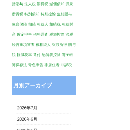
括贈与
法人税
消費税
減価償却
源泉
所得税
特別償却
特別控除
生前贈与
生命保険
相続
相続人
相続税
相続財
産
確定申告
税務調査
税額控除
節税
経営事項審査
被相続人
譲渡所得
贈与
税
軽減税率
還付
配偶者控除
電子帳
簿保存法
青色申告
非居住者
非課税
月別アーカイブ
2026年7月
2026年6月