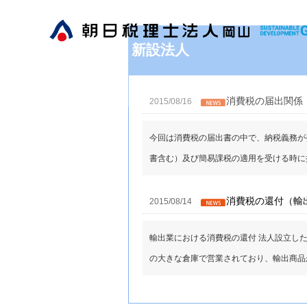
新設法人
消費税の届出関係
2015/08/16
今回は消費税の届出書の中で、納税義務が
書含む）及び簡易課税の適用を受ける時に提出
消費税の還付（輸
2015/08/14
輸出業における消費税の還付 法人設立し
の大きな倉庫で営業されており、輸出商品がギ