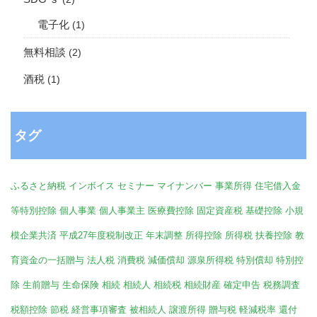
電子化
(1)
無料相談
(2)
酒税
(1)
タグ
ふるさと納税
インボイス
セミナー
マイナンバー
事業所得
住宅借入金
等特別控除
個人事業
個人事業主
医療費控除
固定資産税
基礎控除
小規
模企業共済
平成27年度税制改正
年末調整
所得控除
所得税
扶養控除
教
育資金の一括贈与
法人税
消費税
減価償却
源泉所得税
特別償却
特別控
除
生前贈与
生命保険
相続
相続人
相続税
相続財産
確定申告
税務調査
税額控除
節税
経営事項審査
被相続人
譲渡所得
贈与税
軽減税率
還付