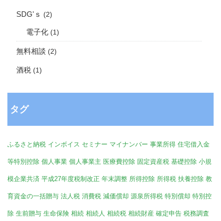
SDG'ｓ
(2)
電子化
(1)
無料相談
(2)
酒税
(1)
タグ
ふるさと納税
インボイス
セミナー
マイナンバー
事業所得
住宅借入金
等特別控除
個人事業
個人事業主
医療費控除
固定資産税
基礎控除
小規
模企業共済
平成27年度税制改正
年末調整
所得控除
所得税
扶養控除
教
育資金の一括贈与
法人税
消費税
減価償却
源泉所得税
特別償却
特別控
除
生前贈与
生命保険
相続
相続人
相続税
相続財産
確定申告
税務調査