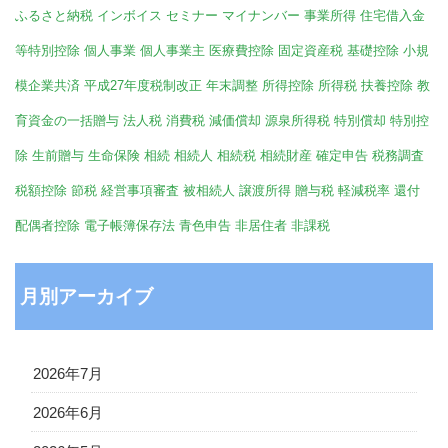
ふるさと納税
インボイス
セミナー
マイナンバー
事業所得
住宅借入金
等特別控除
個人事業
個人事業主
医療費控除
固定資産税
基礎控除
小規
模企業共済
平成27年度税制改正
年末調整
所得控除
所得税
扶養控除
教
育資金の一括贈与
法人税
消費税
減価償却
源泉所得税
特別償却
特別控
除
生前贈与
生命保険
相続
相続人
相続税
相続財産
確定申告
税務調査
税額控除
節税
経営事項審査
被相続人
譲渡所得
贈与税
軽減税率
還付
配偶者控除
電子帳簿保存法
青色申告
非居住者
非課税
月別アーカイブ
2026年7月
2026年6月