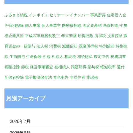
ふるさと納税
インボイス
セミナー
マイナンバー
事業所得
住宅借入金
等特別控除
個人事業
個人事業主
医療費控除
固定資産税
基礎控除
小規
模企業共済
平成27年度税制改正
年末調整
所得控除
所得税
扶養控除
教
育資金の一括贈与
法人税
消費税
減価償却
源泉所得税
特別償却
特別控
除
生前贈与
生命保険
相続
相続人
相続税
相続財産
確定申告
税務調査
税額控除
節税
経営事項審査
被相続人
譲渡所得
贈与税
軽減税率
還付
配偶者控除
電子帳簿保存法
青色申告
非居住者
非課税
月別アーカイブ
2026年7月