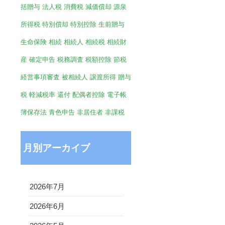
括贈与
法人税
消費税
減価償却
源泉
所得税
特別償却
特別控除
生前贈与
生命保険
相続
相続人
相続税
相続財
産
確定申告
税務調査
税額控除
節税
経営事項審査
被相続人
譲渡所得
贈与
税
軽減税率
還付
配偶者控除
電子帳
簿保存法
青色申告
非居住者
非課税
月別アーカイブ
2026年7月
2026年6月