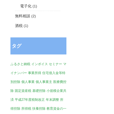
電子化
(1)
無料相談
(2)
酒税
(1)
タグ
ふるさと納税
インボイス
セミナー
マ
イナンバー
事業所得
住宅借入金等特
別控除
個人事業
個人事業主
医療費控
除
固定資産税
基礎控除
小規模企業共
済
平成27年度税制改正
年末調整
所
得控除
所得税
扶養控除
教育資金の一