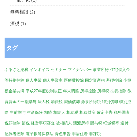
電子化
(1)
無料相談
(2)
酒税
(1)
タグ
ふるさと納税
インボイス
セミナー
マイナンバー
事業所得
住宅借入金
等特別控除
個人事業
個人事業主
医療費控除
固定資産税
基礎控除
小規
模企業共済
平成27年度税制改正
年末調整
所得控除
所得税
扶養控除
教
育資金の一括贈与
法人税
消費税
減価償却
源泉所得税
特別償却
特別控
除
生前贈与
生命保険
相続
相続人
相続税
相続財産
確定申告
税務調査
税額控除
節税
経営事項審査
被相続人
譲渡所得
贈与税
軽減税率
還付
配偶者控除
電子帳簿保存法
青色申告
非居住者
非課税