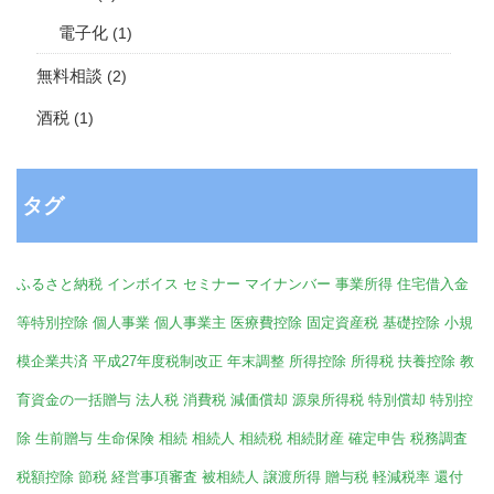
電子化
(1)
無料相談
(2)
酒税
(1)
タグ
ふるさと納税
インボイス
セミナー
マイナンバー
事業所得
住宅借入金
等特別控除
個人事業
個人事業主
医療費控除
固定資産税
基礎控除
小規
模企業共済
平成27年度税制改正
年末調整
所得控除
所得税
扶養控除
教
育資金の一括贈与
法人税
消費税
減価償却
源泉所得税
特別償却
特別控
除
生前贈与
生命保険
相続
相続人
相続税
相続財産
確定申告
税務調査
税額控除
節税
経営事項審査
被相続人
譲渡所得
贈与税
軽減税率
還付