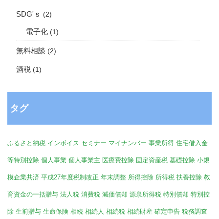
SDG'ｓ
(2)
電子化
(1)
無料相談
(2)
酒税
(1)
タグ
ふるさと納税
インボイス
セミナー
マイナンバー
事業所得
住宅借入金
等特別控除
個人事業
個人事業主
医療費控除
固定資産税
基礎控除
小規
模企業共済
平成27年度税制改正
年末調整
所得控除
所得税
扶養控除
教
育資金の一括贈与
法人税
消費税
減価償却
源泉所得税
特別償却
特別控
除
生前贈与
生命保険
相続
相続人
相続税
相続財産
確定申告
税務調査