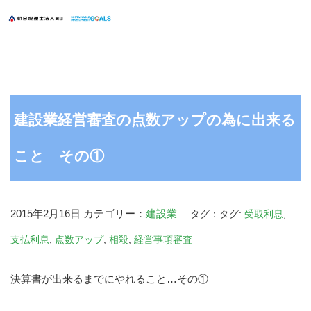
建設業経営審査の点数アップの為に出来る
こと その①
2015年2月16日
カテゴリー：
建設業
タグ：タグ:
受取利息
,
支払利息
,
点数アップ
,
相殺
,
経営事項審査
決算書が出来るまでにやれること…その①