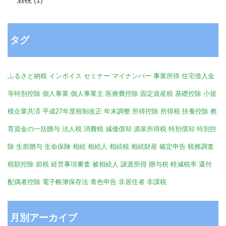
タグ
ふるさと納税
インボイス
セミナー
マイナンバー
事業所得
住宅借入金
等特別控除
個人事業
個人事業主
医療費控除
固定資産税
基礎控除
小規
模企業共済
平成27年度税制改正
年末調整
所得控除
所得税
扶養控除
教
育資金の一括贈与
法人税
消費税
減価償却
源泉所得税
特別償却
特別控
除
生前贈与
生命保険
相続
相続人
相続税
相続財産
確定申告
税務調査
税額控除
節税
経営事項審査
被相続人
譲渡所得
贈与税
軽減税率
還付
配偶者控除
電子帳簿保存法
青色申告
非居住者
非課税
月別アーカイブ