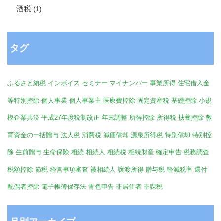
酒税
(1)
タグ
ふるさと納税
インボイス
セミナー
マイナンバー
事業所得
住宅借入金
等特別控除
個人事業
個人事業主
医療費控除
固定資産税
基礎控除
小規
模企業共済
平成27年度税制改正
年末調整
所得控除
所得税
扶養控除
教
育資金の一括贈与
法人税
消費税
減価償却
源泉所得税
特別償却
特別控
除
生前贈与
生命保険
相続
相続人
相続税
相続財産
確定申告
税務調査
税額控除
節税
経営事項審査
被相続人
譲渡所得
贈与税
軽減税率
還付
配偶者控除
電子帳簿保存法
青色申告
非居住者
非課税