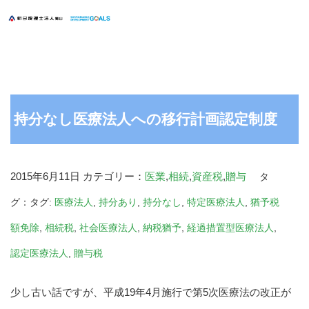
持分なし医療法人への移行計画認定制度
2015年6月11日
カテゴリー：
医業
,
相続
,
資産税
,
贈与
タ
グ：タグ:
医療法人
,
持分あり
,
持分なし
,
特定医療法人
,
猶予税
額免除
,
相続税
,
社会医療法人
,
納税猶予
,
経過措置型医療法人
,
認定医療法人
,
贈与税
少し古い話ですが、平成19年4月施行で第5次医療法の改正が