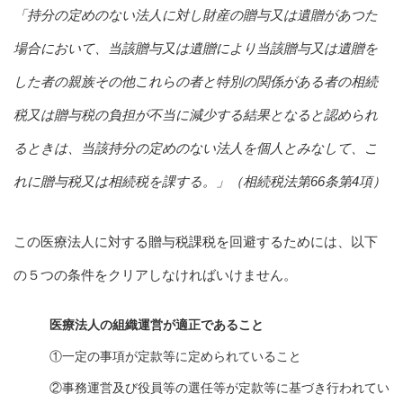
「持分の定めのない法人に対し財産の贈与又は遺贈があつた
場合において、当該贈与又は遺贈により当該贈与又は遺贈を
した者の親族その他これらの者と特別の関係がある者の相続
税又は贈与税の負担が不当に減少する結果となると認められ
るときは、当該持分の定めのない法人を個人とみなして、こ
れに贈与税又は相続税を課する。」（相続税法第66条第4項）
この医療法人に対する贈与税課税を回避するためには、以下
の５つの条件をクリアしなければいけません。
医療法人の組織運営が適正であること
①一定の事項が定款等に定められていること
②事務運営及び役員等の選任等が定款等に基づき行われてい