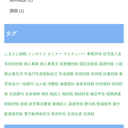
酒税
(1)
タグ
ふるさと納税
インボイス
セミナー
マイナンバー
事業所得
住宅借入金
等特別控除
個人事業
個人事業主
医療費控除
固定資産税
基礎控除
小規
模企業共済
平成27年度税制改正
年末調整
所得控除
所得税
扶養控除
教
育資金の一括贈与
法人税
消費税
減価償却
源泉所得税
特別償却
特別控
除
生前贈与
生命保険
相続
相続人
相続税
相続財産
確定申告
税務調査
税額控除
節税
経営事項審査
被相続人
譲渡所得
贈与税
軽減税率
還付
配偶者控除
電子帳簿保存法
青色申告
非居住者
非課税