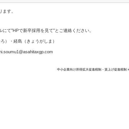
ります。
にて”HPで新卒採用を見て”とご連絡ください。
ろ）・経島（きょうがしま）
.soumu1@asahitaxgp.com
中小企業向け所得拡大促進税制・賃上げ促進税制 