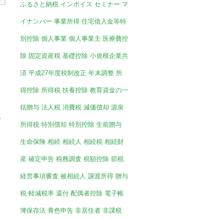
ふるさと納税
インボイス
セミナー
マ
イナンバー
事業所得
住宅借入金等特
別控除
個人事業
個人事業主
医療費控
除
固定資産税
基礎控除
小規模企業共
済
平成27年度税制改正
年末調整
所
得控除
所得税
扶養控除
教育資金の一
括贈与
法人税
消費税
減価償却
源泉
»
所得税
特別償却
特別控除
生前贈与
生命保険
相続
相続人
相続税
相続財
産
確定申告
税務調査
税額控除
節税
経営事項審査
被相続人
譲渡所得
贈与
税
軽減税率
還付
配偶者控除
電子帳
簿保存法
青色申告
非居住者
非課税