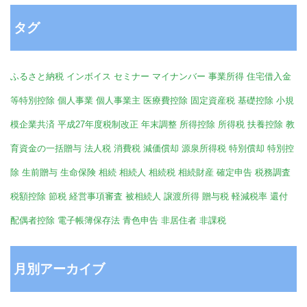
タグ
ふるさと納税
インボイス
セミナー
マイナンバー
事業所得
住宅借入金
等特別控除
個人事業
個人事業主
医療費控除
固定資産税
基礎控除
小規
模企業共済
平成27年度税制改正
年末調整
所得控除
所得税
扶養控除
教
育資金の一括贈与
法人税
消費税
減価償却
源泉所得税
特別償却
特別控
除
生前贈与
生命保険
相続
相続人
相続税
相続財産
確定申告
税務調査
税額控除
節税
経営事項審査
被相続人
譲渡所得
贈与税
軽減税率
還付
配偶者控除
電子帳簿保存法
青色申告
非居住者
非課税
月別アーカイブ