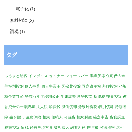
電子化
(1)
無料相談
(2)
酒税
(1)
タグ
ふるさと納税
インボイス
セミナー
マイナンバー
事業所得
住宅借入金
等特別控除
個人事業
個人事業主
医療費控除
固定資産税
基礎控除
小規
模企業共済
平成27年度税制改正
年末調整
所得控除
所得税
扶養控除
教
育資金の一括贈与
法人税
消費税
減価償却
源泉所得税
特別償却
特別控
除
生前贈与
生命保険
相続
相続人
相続税
相続財産
確定申告
税務調査
税額控除
節税
経営事項審査
被相続人
譲渡所得
贈与税
軽減税率
還付